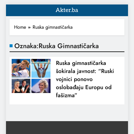
Akter.ba
Home
Ruska gimnastičarka
Oznaka:
Ruska Gimnastičarka
Ruska gimnastičarka
šokirala javnost: “Ruski
vojnici ponovo
oslobađaju Europu od
fašizma”