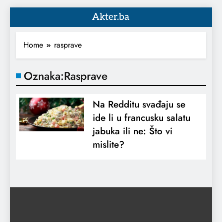
Akter.ba
Home
rasprave
Oznaka:
Rasprave
Na Redditu svađaju se
ide li u francusku salatu
jabuka ili ne: Što vi
mislite?