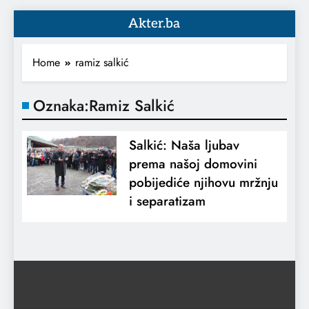
Akter.ba
Home
ramiz salkić
Oznaka:
Ramiz Salkić
Salkić: Naša ljubav
prema našoj domovini
pobijediće njihovu mržnju
i separatizam