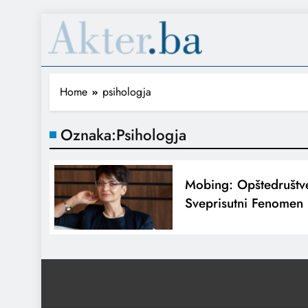
Home
psihologja
Oznaka:
Psihologja
Mobing: Opštedruštve
Sveprisutni Fenomen