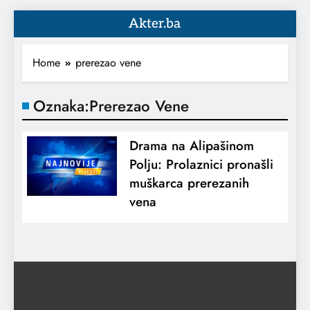
Akter.ba
Home
prerezao vene
Oznaka:
Prerezao Vene
Drama na Alipašinom
Polju: Prolaznici pronašli
muškarca prerezanih
vena