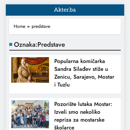
Akter.ba
Home
predstave
Oznaka:
Predstave
Popularna komičarka
Sandra Silađev stiže u
Zenicu, Sarajevo, Mostar
i Tuzlu
Pozorište lutaka Mostar:
Izveli smo nekoliko
repriza za mostarske
školarce