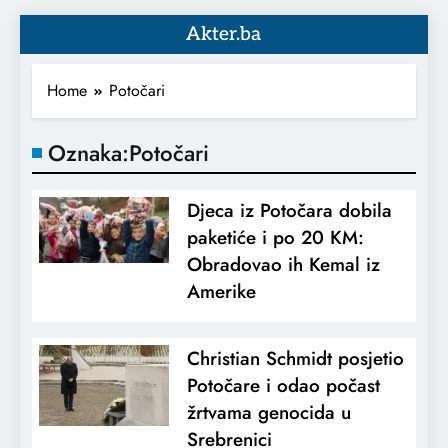
Akter.ba
Home
Potočari
Oznaka:
Potočari
Djeca iz Potočara dobila
paketiće i po 20 KM:
Obradovao ih Kemal iz
Amerike
Christian Schmidt posjetio
Potočare i odao počast
žrtvama genocida u
Srebrenici