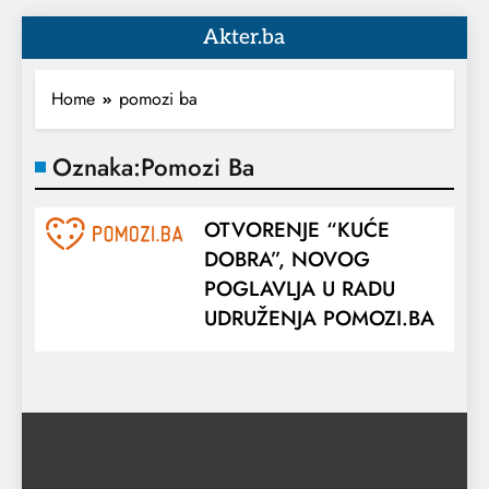
Akter.ba
Home
pomozi ba
Oznaka:
Pomozi Ba
OTVORENJE “KUĆE
DOBRA”, NOVOG
POGLAVLJA U RADU
UDRUŽENJA POMOZI.BA