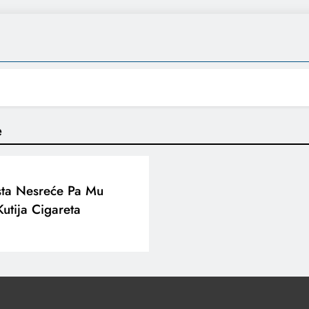
e
sta Nesreće Pa Mu
utija Cigareta