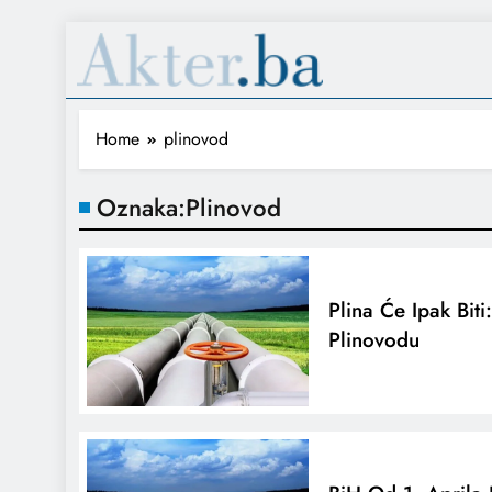
Home
plinovod
Oznaka:
Plinovod
Plina Će Ipak Biti
Plinovodu