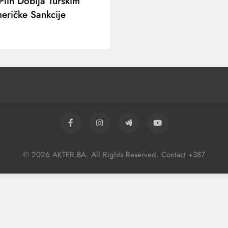
Plin Dobija Turskim
eričke Sankcije
© 2026 AKTER.BA. All Rights Reserved. Contact +387