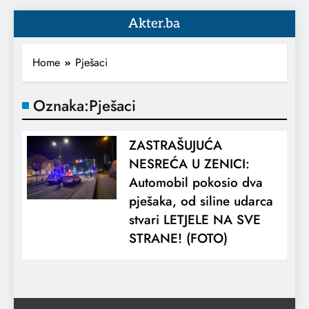
Akter.ba
Home
Pješaci
Oznaka:
Pješaci
ZASTRAŠUJUĆA
NESREĆA U ZENICI:
Automobil pokosio dva
pješaka, od siline udarca
stvari LETJELE NA SVE
STRANE! (FOTO)