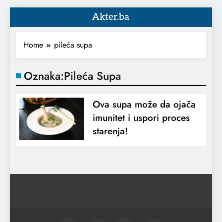
Akter.ba
Home
pileća supa
Oznaka:
Pileća Supa
Ova supa može da ojača
imunitet i uspori proces
starenja!