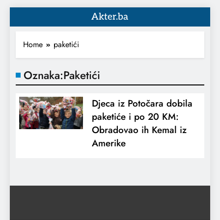
Akter.ba
Home
paketići
Oznaka:
Paketići
Djeca iz Potočara dobila
paketiće i po 20 KM:
Obradovao ih Kemal iz
Amerike