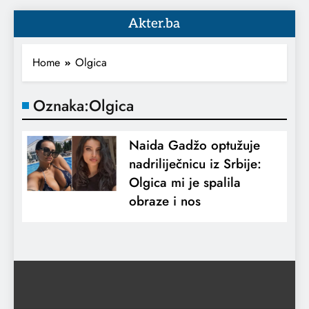
Akter.ba
Home
Olgica
Oznaka:
Olgica
Naida Gadžo optužuje
nadriliječnicu iz Srbije:
Olgica mi je spalila
obraze i nos