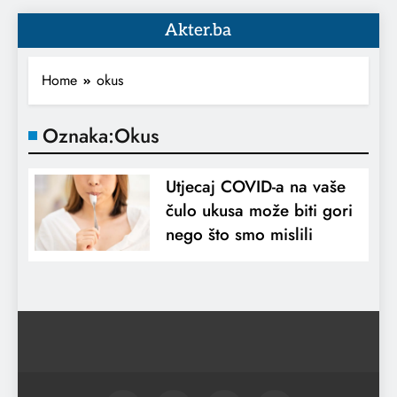
Akter.ba
Home
okus
Oznaka:
Okus
Utjecaj COVID-a na vaše
čulo ukusa može biti gori
nego što smo mislili