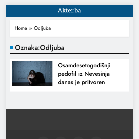
Akter.ba
Home
Odljuba
Oznaka:
Odljuba
Osamdesetogodišnji
pedofil iz Nevesinja
danas je pritvoren