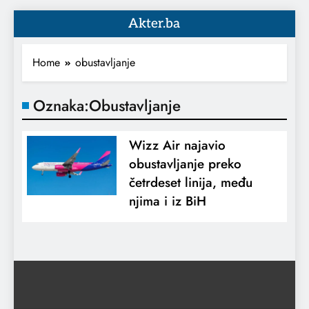
Akter.ba
Home
obustavljanje
Oznaka:
Obustavljanje
Wizz Air najavio
obustavljanje preko
četrdeset linija, među
njima i iz BiH