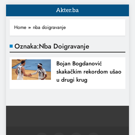
Akter.ba
Home
nba doigravanje
Oznaka:
Nba Doigravanje
Bojan Bogdanović
skakačkim rekordom ušao
u drugi krug