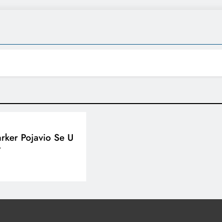
arker Pojavio Se U
”