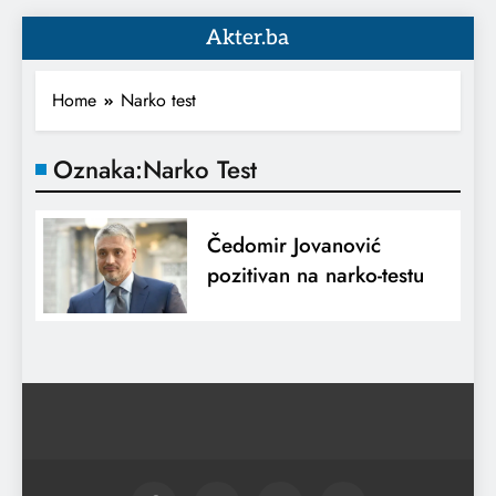
Akter.ba
Home
Narko test
Oznaka:
Narko Test
Čedomir Jovanović
pozitivan na narko-testu