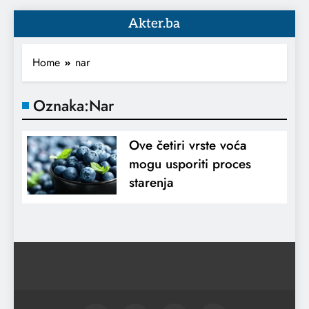
Akter.ba
Home
nar
Oznaka:
Nar
Ove četiri vrste voća
mogu usporiti proces
starenja