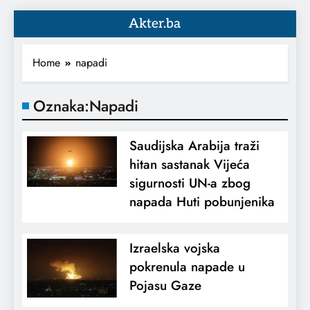
Akter.ba
Home
napadi
Oznaka:
Napadi
Saudijska Arabija traži
hitan sastanak Vijeća
sigurnosti UN-a zbog
napada Huti pobunjenika
Izraelska vojska
pokrenula napade u
Pojasu Gaze