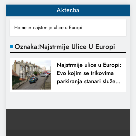
Akter.ba
Home
najstrmije ulice u Europi
Oznaka:
Najstrmije Ulice U Europi
Najstrmije ulice u Europi:
Evo kojim se trikovima
parkiranja stanari služe…