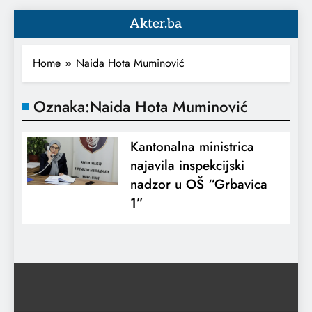
Akter.ba
Home
Naida Hota Muminović
Oznaka:
Naida Hota Muminović
Kantonalna ministrica
najavila inspekcijski
nadzor u OŠ “Grbavica
1”