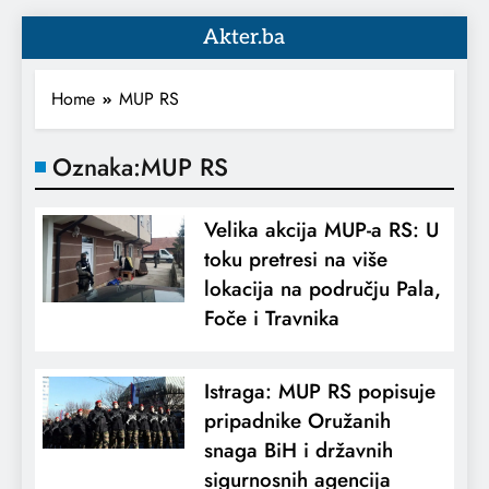
Akter.ba
Home
MUP RS
Oznaka:
MUP RS
Velika akcija MUP-a RS: U
toku pretresi na više
lokacija na području Pala,
Foče i Travnika
Istraga: MUP RS popisuje
pripadnike Oružanih
snaga BiH i državnih
sigurnosnih agencija