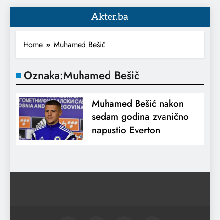
Akter.ba
Home
Muhamed Bešič
Oznaka:
Muhamed Bešič
Muhamed Bešić nakon
sedam godina zvanično
napustio Everton