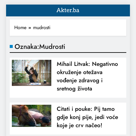
Akter.ba
Home
mudrosti
Oznaka:
Mudrosti
Mihail Litvak: Negativno
okruženje otežava
vođenje zdravog i
sretnog života
Citati i pouke: Pij tamo
gdje konj pije, jedi voće
koje je crv načeo!