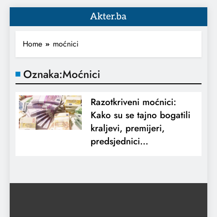
Akter.ba
Home
moćnici
Oznaka:
Moćnici
Razotkriveni moćnici:
Kako su se tajno bogatili
kraljevi, premijeri,
predsjednici…