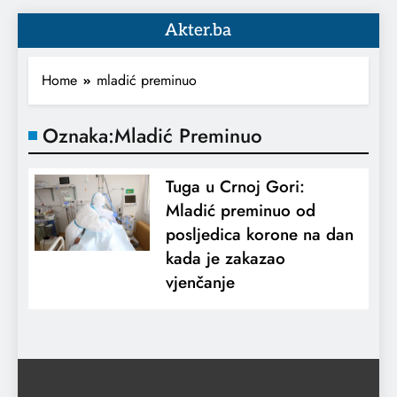
Akter.ba
Home
mladić preminuo
Oznaka:
Mladić Preminuo
Tuga u Crnoj Gori:
Mladić preminuo od
posljedica korone na dan
kada je zakazao
vjenčanje