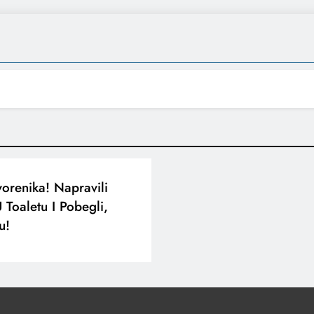
orenika! Napravili
 Toaletu I Pobegli,
u!