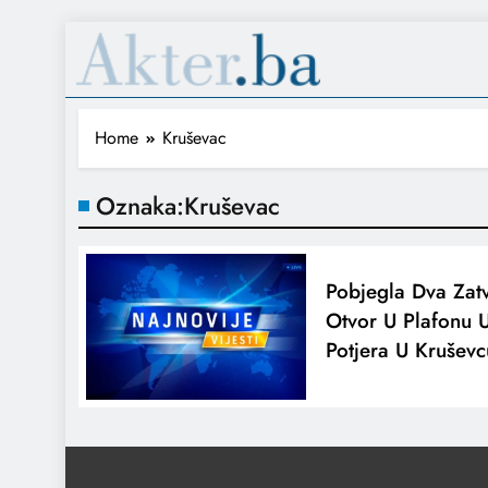
Home
Kruševac
Oznaka:
Kruševac
Pobjegla Dva Zatv
Otvor U Plafonu U
Potjera U Kruševc