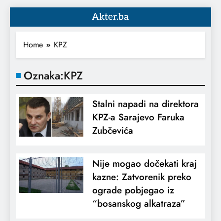
Akter.ba
Home
KPZ
Oznaka:
KPZ
Stalni napadi na direktora
KPZ-a Sarajevo Faruka
Zubčevića
Nije mogao dočekati kraj
kazne: Zatvorenik preko
ograde pobjegao iz
“bosanskog alkatraza”