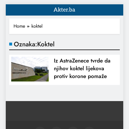
Akter.ba
Home
koktel
Oznaka:
Koktel
Iz AstraZenece tvrde da
njihov koktel lijekova
protiv korone pomaže