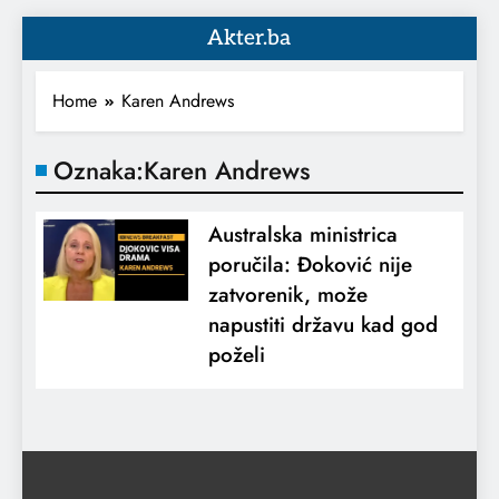
Akter.ba
Home
Karen Andrews
Oznaka:
Karen Andrews
Australska ministrica
poručila: Đoković nije
zatvorenik, može
napustiti državu kad god
poželi