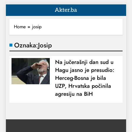
Akter.ba
Home
josip
Oznaka:
Josip
Na jučerašnji dan sud u
Hagu jasno je presudio:
Herceg-Bosna je bila
UZP, Hrvatska počinila
agresiju na BiH