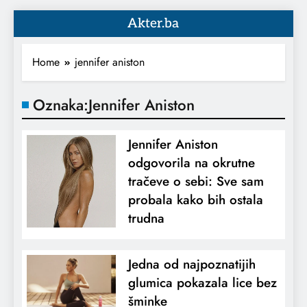
Akter.ba
Home
jennifer aniston
Oznaka:
Jennifer Aniston
Jennifer Aniston
odgovorila na okrutne
tračeve o sebi: Sve sam
probala kako bih ostala
trudna
Jedna od najpoznatijih
glumica pokazala lice bez
šminke