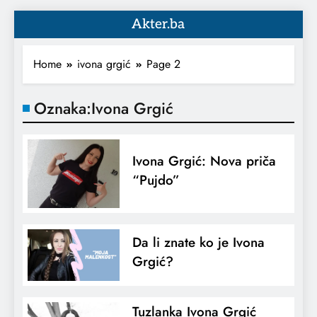
Akter.ba
Home
ivona grgić
Page 2
Oznaka:
Ivona Grgić
Ivona Grgić: Nova priča
“Pujdo”
Da li znate ko je Ivona
Grgić?
Tuzlanka Ivona Grgić