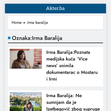
Akter.ba
Home
irma baralija
Oznaka:
Irma Baralija
Irma Baralija:Poznata
medijska kuća ‘Vice
news’ snimila
dokumentarac o Mostaru
i Irmi
Irma Baralija: Ne
sumnjam da je
Izetbegović zbog supruge