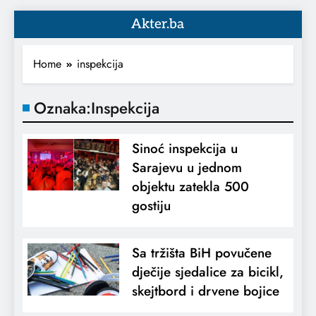
Akter.ba
Home
inspekcija
Oznaka:
Inspekcija
Sinoć inspekcija u
Sarajevu u jednom
objektu zatekla 500
gostiju
Sa tržišta BiH povučene
dječije sjedalice za bicikl,
skejtbord i drvene bojice