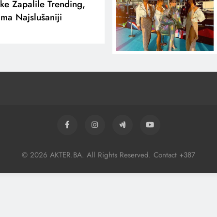
ke Zapalile Trending,
ma Najslušaniji
© 2026 AKTER.BA. All Rights Reserved. Contact +387