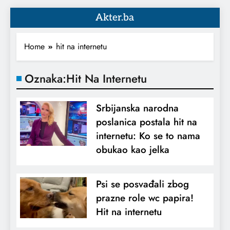
Akter.ba
Home
hit na internetu
Oznaka:
Hit Na Internetu
Srbijanska narodna
poslanica postala hit na
internetu: Ko se to nama
obukao kao jelka
Psi se posvađali zbog
prazne role wc papira!
Hit na internetu