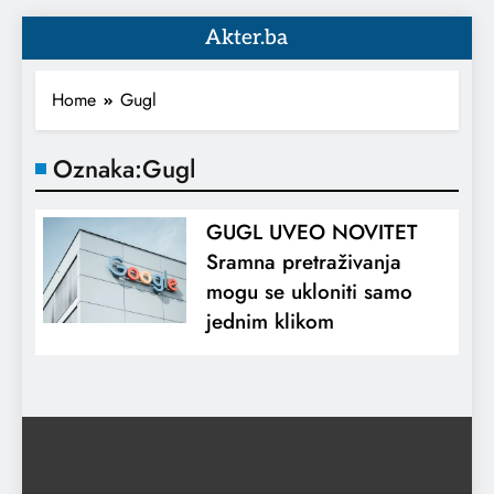
Akter.ba
Home
Gugl
Oznaka:
Gugl
GUGL UVEO NOVITET
Sramna pretraživanja
mogu se ukloniti samo
jednim klikom