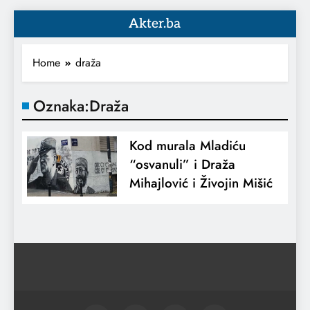
Akter.ba
Home
draža
Oznaka:
Draža
Kod murala Mladiću
“osvanuli” i Draža
Mihajlović i Živojin Mišić