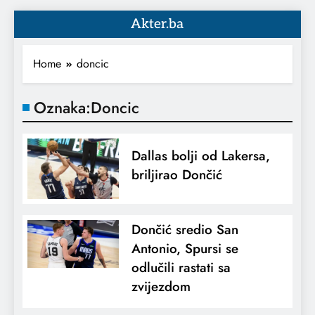
Akter.ba
Home
doncic
Oznaka:
Doncic
Dallas bolji od Lakersa,
briljirao Dončić
Dončić sredio San
Antonio, Spursi se
odlučili rastati sa
zvijezdom