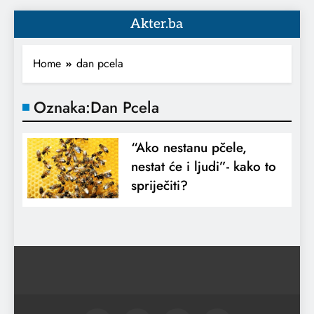
Akter.ba
Home
dan pcela
Oznaka:
Dan Pcela
“Ako nestanu pčele,
nestat će i ljudi”- kako to
spriječiti?