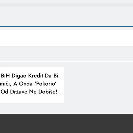
 BiH Digao Kredit Da Bi
iči, A Onda ‘pokorio’
et Od Države Ne Dobiše!