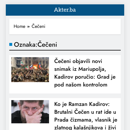
Akter.ba
Home
Čečeni
Oznaka:
Čečeni
Čečeni objavili novi
snimak iz Mariupolja,
Kadirov poručio: Grad je
pod našom kontrolom
Ko je Ramzan Kadirov:
Brutalni Čečen u rat ide u
Prada čizmama, vlasnik je
zlatnog kalašnjikova i živi