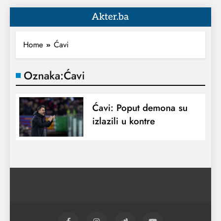
Akter.ba
Home
Ćavi
Oznaka:
Ćavi
Ćavi: Poput demona su
izlazili u kontre