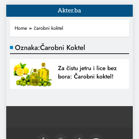
Akter.ba
Home
čarobni koktel
Oznaka:
Čarobni Koktel
Za čistu jetru i lice bez
bora: Čarobni koktel!