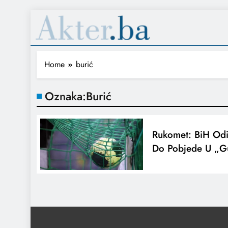
Home
burić
Oznaka:
Burić
Rukomet: BiH Odi
Do Pobjede U „g