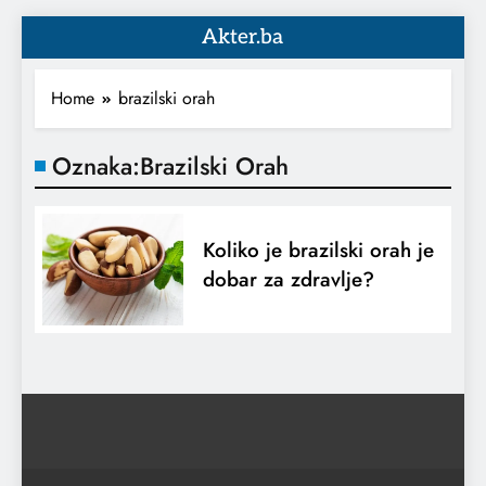
Akter.ba
Home
brazilski orah
Oznaka:
Brazilski Orah
Koliko je brazilski orah je
dobar za zdravlje?